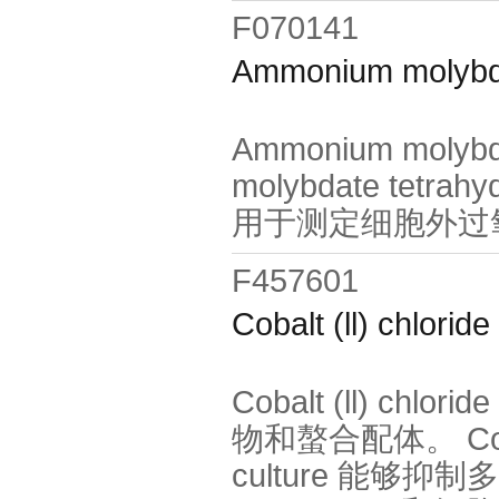
F070141
Ammonium molybda
Ammonium molybda
molybdate tetra
用于测定细胞外过
F457601
Cobalt (ll) chlorid
Cobalt (ll) ch
物和螯合配体。 Cobalt (
culture 能够