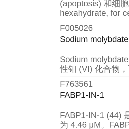
(apoptosis) 和细胞
hexahydrate, f
F005026
Sodium molybdate 
Sodium molyb
性钼 (VI) 化合物
F763561
FABP1-IN-1
FABP1-IN-1 (4
为 4.46 μM。FA