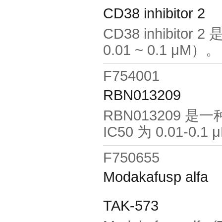
CD38 inhibitor 2
CD38 inhibito
0.01 ~ 0.1 μΜ）。
F754001
RBN013209
RBN013209 是
IC50 为 0.01-
F750655
Modakafusp alfa
TAK-573