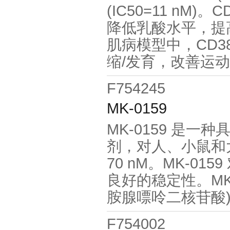
(IC50=11 nM)。
降低乳酸水平，提高 
肌病模型中，CD38 in
缩/发育，改善运
F754245
MK-0159
MK-0159 是一
剂，对人、小鼠和大鼠 
70 nM。MK-0
良好的稳定性。MK-
胺腺嘌呤二核苷酸)
F754002