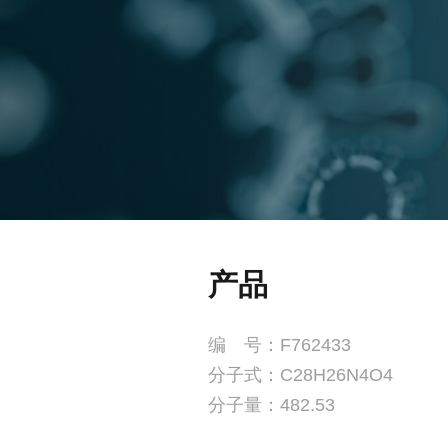
产品
编 号：F762433
分子式：C28H26N4O4
分子量：482.53