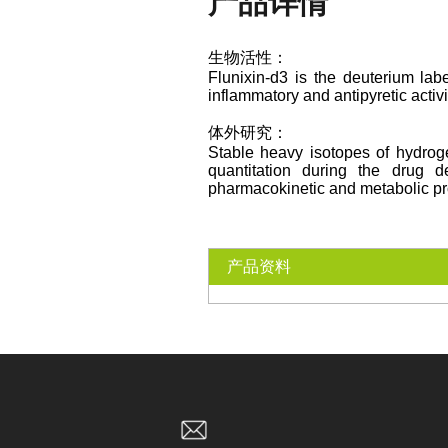
产品详情
生物活性：
Flunixin-d3 is the deuterium lab
inflammatory and antipyretic activi
体外研究：
Stable heavy isotopes of hydroge
quantitation during the drug d
pharmacokinetic and metabolic pro
产品资料