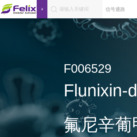
请输入关键词
信号通路
F006529
Flunixin-
氟尼辛葡甲