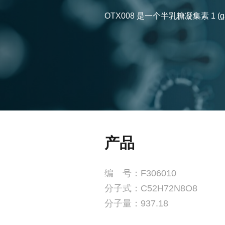
OTX008 是一个半乳糖凝集素 1 (g
产品
编 号：F306010
分子式：C52H72N8O8
分子量：937.18